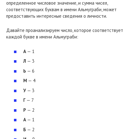
определенное числовое значение, и сумма чисел,
соответствующих буквам в имени Альмуграби, может
предоставить интересные сведения о личности.
Давайте проанализируем число, которое соответствует
каждой букве в имени Альмуграби:
А
— 1
Л
— 3
Ь
— 6
М
— 4
У
— 3
Г
— 7
Р
— 2
А
— 1
Б
— 2