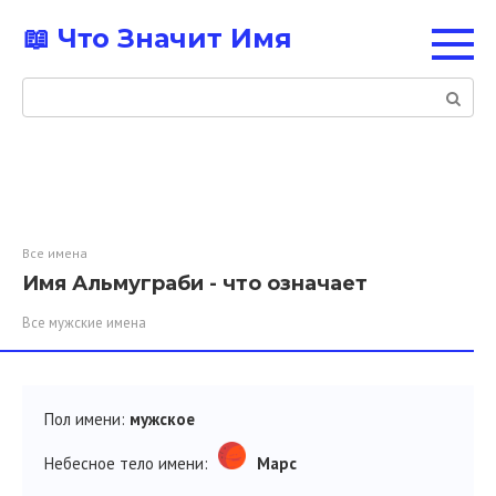
Перейти
📖 Что Значит Имя
к
контенту
Поиск:
Все имена
Имя Альмуграби - что означает
Все мужские имена
Пол имени:
мужское
Небесное тело имени:
Марс