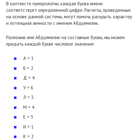
В контексте нумерологии, каждая буква имени
соответствует определенной цифре. Расчеты, проведенные
на основе данной системы, могут помочь раскрыть характер
и потенциал личности с именем Абдулмелик.
Разложив имя Абдулмелик на составные буквы, мы можем
придать каждой букве числовое значение:
А = 1
Б = 2
Д = 4
У = 6
Л = 3
М = 4
Е = 5
И = 1
К = 2