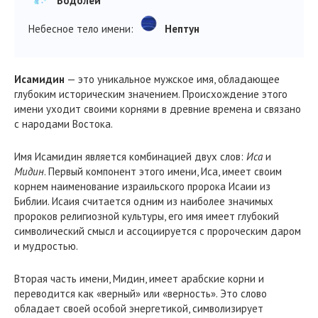
Водолей
Небесное тело имени:
Нептун
Исамидин
— это уникальное мужское имя, обладающее
глубоким историческим значением. Происхождение этого
имени уходит своими корнями в древние времена и связано
с народами Востока.
Имя Исамидин является комбинацией двух слов:
Иса
и
Мидин
. Первый компонент этого имени, Иса, имеет своим
корнем наименование израильского пророка Исаии из
Библии. Исаия считается одним из наиболее значимых
пророков религиозной культуры, его имя имеет глубокий
символический смысл и ассоциируется с пророческим даром
и мудростью.
Вторая часть имени, Мидин, имеет арабские корни и
переводится как «верный» или «верность». Это слово
обладает своей особой энергетикой, символизирует