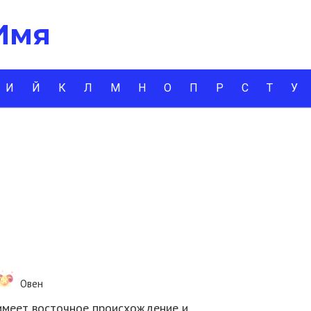
 Имя
И
Й
К
Л
М
Н
О
П
Р
С
Т
У
Овен
 имеет восточное происхождение и