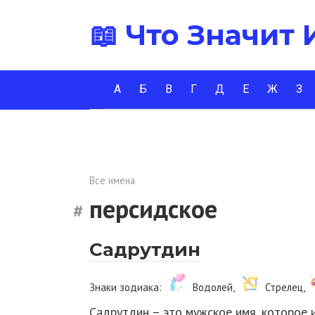
Перейти
📖 Что Значит
к
контенту
А
Б
В
Г
Д
Е
Ж
З
Все имена
персидское
Садрутдин
Знаки зодиака:
Водолей,
Стрелец,
Садрутдин – это мужское имя, которое