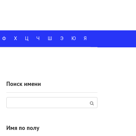
Ф
Х
Ц
Ч
Ш
Э
Ю
Я
Поиск имени
Поиск:
Имя по полу