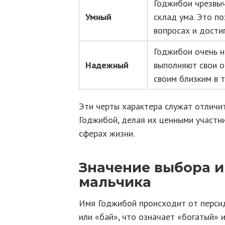
Годжибои чрезвыч
Умный
склад ума. Это п
вопросах и достиг
Годжибои очень н
Надежный
выполняют свои о
своим близким в 
Эти черты характера служат отличи
Годжибой, делая их ценными участн
сферах жизни.
Значение выбора 
мальчика
Имя Годжибой происходит от персид
или «бай», что означает «богатый» 