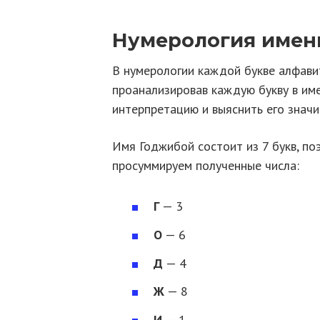
Нумерология имен
В нумерологии каждой букве алфавит
проанализировав каждую букву в им
интерпретацию и выяснить его значи
Имя Годжибой состоит из 7 букв, п
просуммируем полученные числа:
Г
— 3
О
— 6
Д
— 4
Ж
— 8
И
— 1