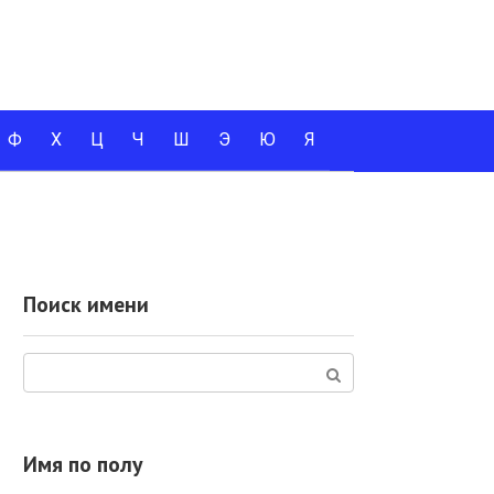
Ф
Х
Ц
Ч
Ш
Э
Ю
Я
Поиск имени
Поиск:
Имя по полу