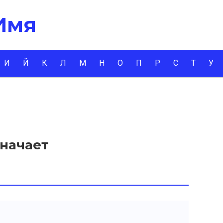
 Имя
И
Й
К
Л
М
Н
О
П
Р
С
Т
У
значает