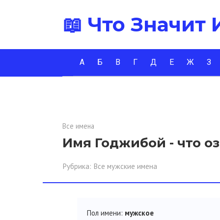
Перейти
📖 Что Значит
к
контенту
А
Б
В
Г
Д
Е
Ж
З
Все имена
Имя Годжибой - что о
Рубрика:
Все мужские имена
Пол имени:
мужское