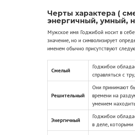
Черты характера ( с
энергичный, умный, 
Мужское имя Годжибой носит в себе 
значение, но и символизирует опред
именем обычно присутствуют следу
Годжибои обладае
Смелый
справляться с тр
Они принимают бы
Решительный
времени на разду
умением находить
Годжибои обладае
Энергичный
в деле, которыми