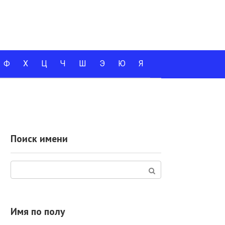
Ф
Х
Ц
Ч
Ш
Э
Ю
Я
Поиск имени
Поиск:
Имя по полу