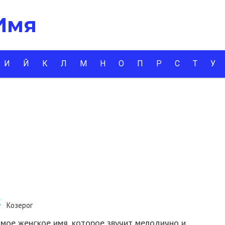
 Имя
И
Й
К
Л
М
Н
О
П
Р
С
Т
У
Козерог
мое женское имя, которое звучит мелодично и