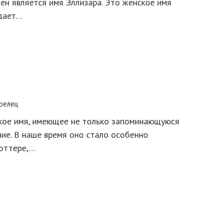
ен является имя Эллизара. Это женское имя
адает…
релец
ское имя, имеющее не только запоминающуюся
ние. В наше время оно стало особенно
Поттере,…