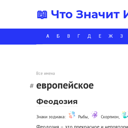
Перейти
📖 Что Значит
к
контенту
А
Б
В
Г
Д
Е
Ж
З
Все имена
европейское
Феодозия
Знаки зодиака:
Рыбы,
Скорпион,
Феодозия – это прекрасное и неповтори