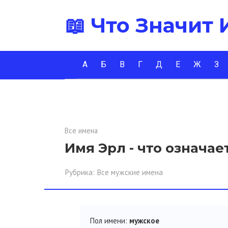
Перейти
📖 Что Значит
к
контенту
А
Б
В
Г
Д
Е
Ж
З
Все имена
Имя Эрл - что означае
Рубрика:
Все мужские имена
Пол имени:
мужское