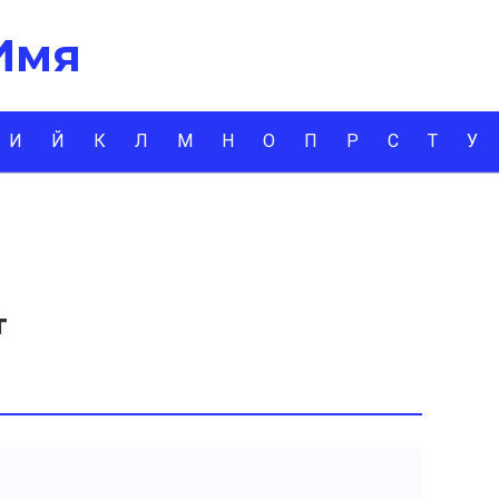
 Имя
И
Й
К
Л
М
Н
О
П
Р
С
Т
У
т