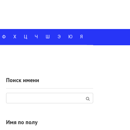
Ф
Х
Ц
Ч
Ш
Э
Ю
Я
Поиск имени
Поиск:
Имя по полу