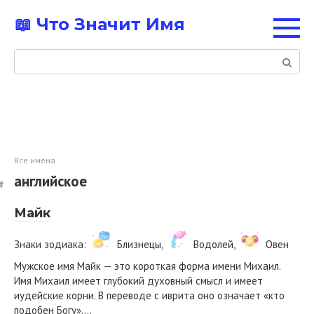
Перейти
📖 Что Значит Имя
к
контенту
Поиск:
Все имена
английское
Майк
Знаки зодиака:
Близнецы,
Водолей,
Овен
Мужское имя Майк — это короткая форма имени Михаил.
Имя Михаил имеет глубокий духовный смысл и имеет
иудейские корни. В переводе с иврита оно означает «кто
подобен Богу»….