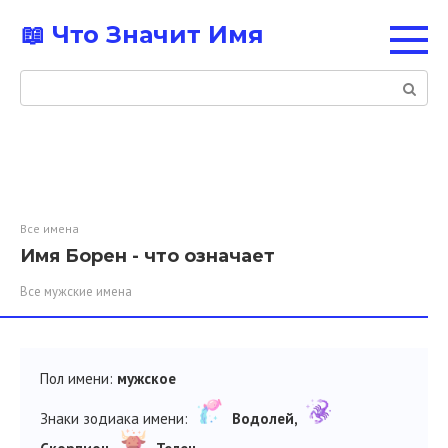
Перейти
📖 Что Значит Имя
к
контенту
Поиск:
Все имена
Имя Борен - что означает
Все мужские имена
Пол имени:
мужское
Знаки зодиака имени:
Водолей,