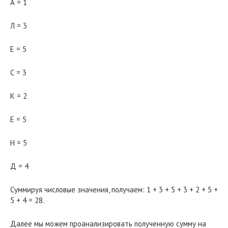
А = 1
Л = 3
Е = 5
С = 3
К = 2
Е = 5
Н = 5
Д = 4
Суммируя числовые значения, получаем: 1 + 3 + 5 + 3 + 2 + 5 +
5 + 4 = 28.
Далее мы можем проанализировать полученную сумму на