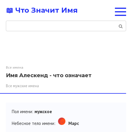
Перейти
📖 Что Значит Имя
к
контенту
Поиск:
Все имена
Имя Алескенд - что означает
Все мужские имена
Пол имени:
мужское
Небесное тело имени:
Марс