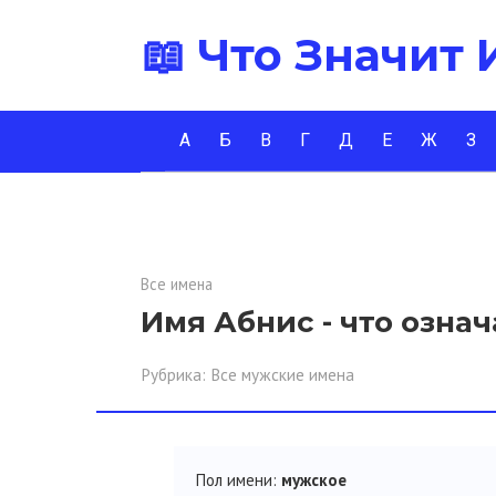
Перейти
📖 Что Значит
к
контенту
А
Б
В
Г
Д
Е
Ж
З
Все имена
Имя Абнис - что означ
Рубрика:
Все мужские имена
Пол имени:
мужское