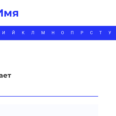
 Имя
И
Й
К
Л
М
Н
О
П
Р
С
Т
У
ает