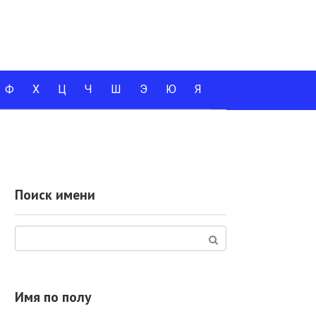
Ф
Х
Ц
Ч
Ш
Э
Ю
Я
Поиск имени
Поиск:
Имя по полу