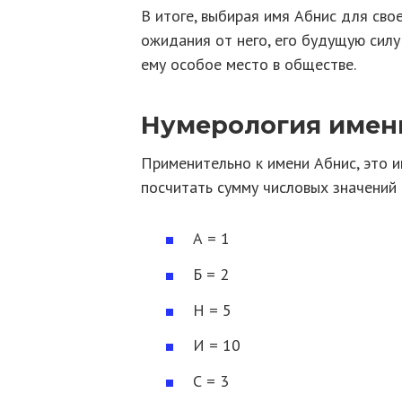
В итоге, выбирая имя Абнис для сво
ожидания от него, его будущую силу
ему особое место в обществе.
Нумерология имен
Применительно к имени Абнис, это 
посчитать сумму числовых значений
А = 1
Б = 2
Н = 5
И = 10
С = 3