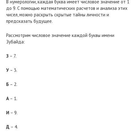
В нумерологии, каждая буква имеет числовое значение от 1
до 9. С помощью математических расчетов и анализа этих
чисел, можно раскрыть скрытые тайны личности и
предсказать будущее.
Рассмотрим числовое значение каждой буквы имени
Зубайда:
З
– 7.
У
– 3.
Б
– 2.
А
– 1.
И
– 9.
Д
– 4.