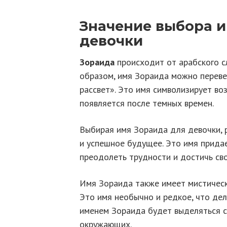
Значение выбора и
девочки
Зораида
происходит от арабского сл
образом, имя Зораида можно перевес
рассвет». Это имя символизирует во
появляется после темных времен.
Выбирая имя Зораида для девочки, 
и успешное будущее. Это имя придае
преодолеть трудности и достичь сво
Имя Зораида также имеет мистическ
Это имя необычно и редкое, что дел
именем Зораида будет выделяться с
окружающих.