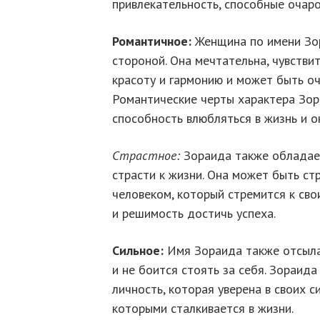
привлекательность, способные очар
Романтичное:
Женщина по имени Зо
стороной. Она мечтательна, чувстви
красоту и гармонию и может быть о
Романтические черты характера Зор
способность влюбляться в жизнь и 
Страстное:
Зораида также обладает
страсти к жизни. Она может быть ст
человеком, который стремится к свои
и решимость достичь успеха.
Сильное:
Имя Зораида также отсыла
и не боится стоять за себя. Зораид
личность, которая уверена в своих 
которыми сталкивается в жизни.