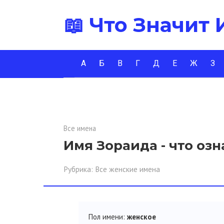
Перейти
📖 Что Значит
к
контенту
А
Б
В
Г
Д
Е
Ж
З
Все имена
Имя Зораида - что озн
Рубрика:
Все женские имена
Пол имени:
женское