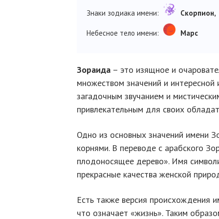
Знаки зодиака имени:
Скорпион,
Небесное тело имени:
Марс
Зораида
– это изящное и очаровате
множеством значений и интересной 
загадочным звучанием и мистически
привлекательным для своих обладат
Одно из основных значений имени З
корнями. В переводе с арабского Зо
плодоносящее дерево». Имя символи
прекрасные качества женской приро
Есть также версия происхождения им
что означает «жизнь». Таким образо