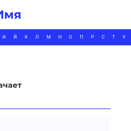
 Имя
И
Й
К
Л
М
Н
О
П
Р
С
Т
У
ачает