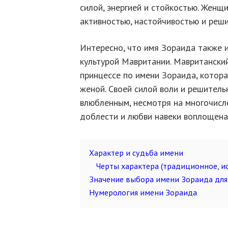
силой, энергией и стойкостью. Женщ
активностью, настойчивостью и реш
Интересно, что имя Зораида также и
культурой Мавритании. Мавританский
принцессе по имени Зораида, котора
женой. Своей силой воли и решитель
влюбленным, несмотря на многочисл
доблести и любви навеки воплощена
Характер и судьба имени
Черты характера (традиционное, ис
Значение выбора имени Зораида для
Нумерология имени Зораида