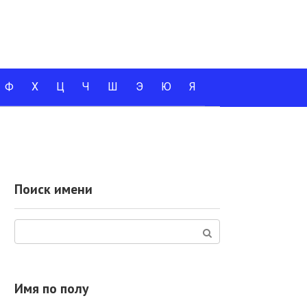
Ф
Х
Ц
Ч
Ш
Э
Ю
Я
Поиск имени
Поиск:
Имя по полу