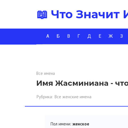
Перейти
📖 Что Значит
к
контенту
А
Б
В
Г
Д
Е
Ж
З
Все имена
Имя Жасминиана - что
Рубрика:
Все женские имена
Пол имени:
женское