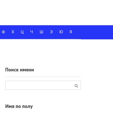
Ф
Х
Ц
Ч
Ш
Э
Ю
Я
Поиск имени
Поиск:
Имя по полу