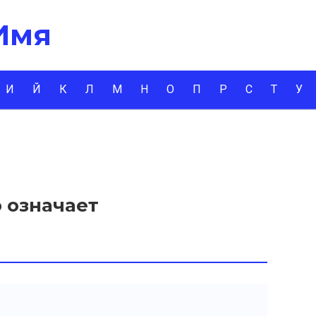
 Имя
И
Й
К
Л
М
Н
О
П
Р
С
Т
У
 означает