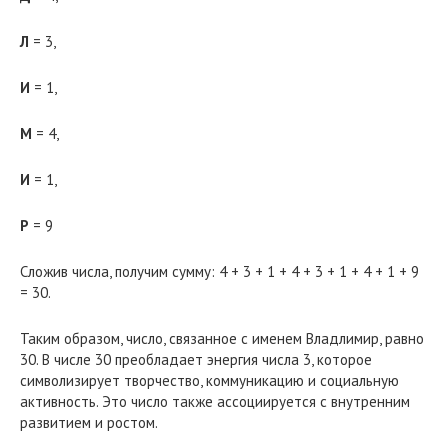
Л
= 3,
И
= 1,
М
= 4,
И
= 1,
Р
= 9
Сложив числа, получим сумму: 4 + 3 + 1 + 4 + 3 + 1 + 4 + 1 + 9
= 30.
Таким образом, число, связанное с именем Владлимир, равно
30. В числе 30 преобладает энергия числа 3, которое
символизирует творчество, коммуникацию и социальную
активность. Это число также ассоциируется с внутренним
развитием и ростом.