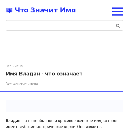
Перейти
📖 Что Значит Имя
к
контенту
Поиск:
Все имена
Имя Владан - что означает
Все женские имена
Владан
– это необычное и красивое женское имя, которое
имеет глубокие исторические корни. Оно является