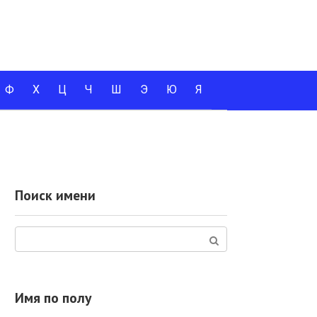
Ф
Х
Ц
Ч
Ш
Э
Ю
Я
Поиск имени
Поиск:
Имя по полу