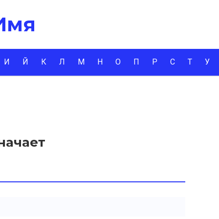
 Имя
И
Й
К
Л
М
Н
О
П
Р
С
Т
У
значает