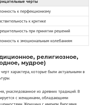
рицательные черты
лонность к перфекционизму
вствительность к критике
решительность при принятии решений
лонность к эмоциональным колебаниям
диционное, религиозное,
одное, мудрое)
 черт характера, которые были актуальными в
ьтуры.
мя, унаследованное из древних традиций. В
иируется с женщинами, обладающими
ценностями. Женщина с именем Вирсавия