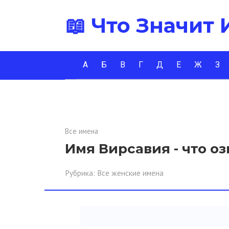
Перейти
📖 Что Значит
к
контенту
А
Б
В
Г
Д
Е
Ж
З
Все имена
Имя Вирсавия - что о
Рубрика:
Все женские имена