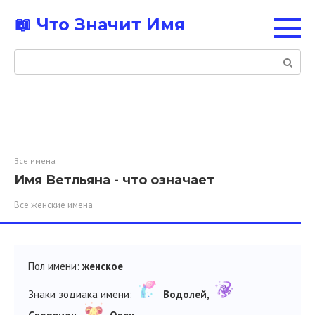
Перейти
📖 Что Значит Имя
к
контенту
Поиск:
Все имена
Имя Ветльяна - что означает
Все женские имена
Пол имени:
женское
Знаки зодиака имени:
Водолей,