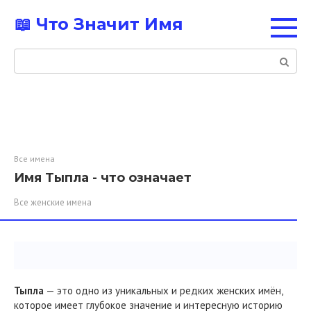
Перейти
📖 Что Значит Имя
к
контенту
Поиск:
Все имена
Имя Тыпла - что означает
Все женские имена
Тыпла
— это одно из уникальных и редких женских имён,
которое имеет глубокое значение и интересную историю