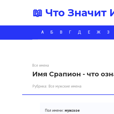
Перейти
📖 Что Значит
к
контенту
А
Б
В
Г
Д
Е
Ж
З
Все имена
Имя Срапион - что оз
Рубрика:
Все мужские имена
Пол имени:
мужское