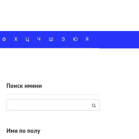
Ф
Х
Ц
Ч
Ш
Э
Ю
Я
Поиск имени
Поиск:
Имя по полу