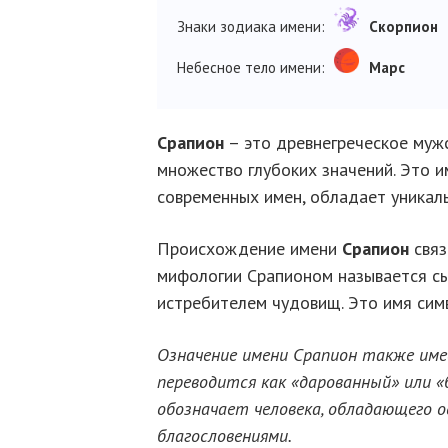
Знаки зодиака имени:
Скорпион
Небесное тело имени:
Марс
Срапион
– это древнегреческое муж
множество глубоких значений. Это и
современных имен, обладает уникал
Происхождение имени
Срапион
связ
мифологии Срапионом называется сы
истребителем чудовищ. Это имя симв
Означение имени Срапион также име
переводится как «дарованный» или «
обозначает человека, обладающего 
благословениями.