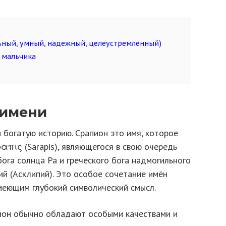
ьный, умный, надежный, целеустремленный)
 мальчика
 имени
 богатую историю. Срапион это имя, которое
απις (Sarapis), являющегося в свою очередь
бога солнца Ра и греческого бога надмогильного
ий (Асклипий). Это особое сочетание имён
меющим глубокий символический смысл.
ион обычно обладают особыми качествами и