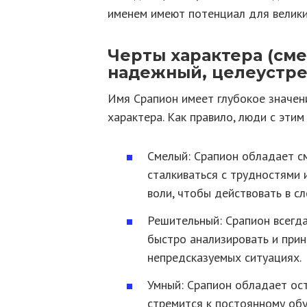
именем имеют потенциал для велики
Черты характера (см
надежный, целеустр
Имя Срапион имеет глубокое значен
характера. Как правило, люди с эти
Смелый: Срапион обладает см
сталкиваться с трудностями и
воли, чтобы действовать в с
Решительный: Срапион всегда
быстро анализировать и при
непредсказуемых ситуациях.
Умный: Срапион обладает ос
стремится к постоянному обу