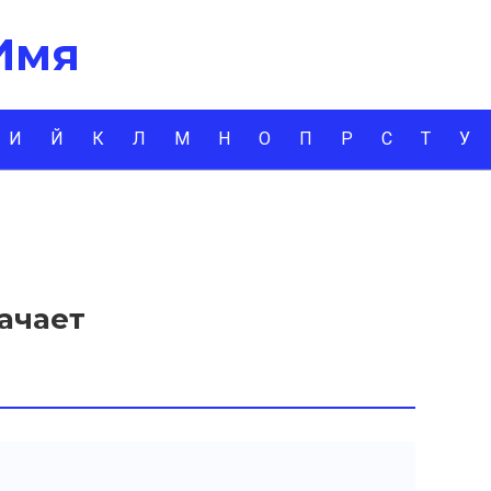
 Имя
И
Й
К
Л
М
Н
О
П
Р
С
Т
У
начает