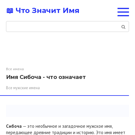
Перейти
📖 Что Значит Имя
к
контенту
Поиск:
Все имена
Имя Сибоча - что означает
Все мужские имена
Сибоча
— это необычное и загадочное мужское имя,
передающее древние традиции и историю. Это имя имеет