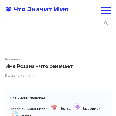
Перейти
📖 Что Значит Имя
к
контенту
Поиск:
Все имена
Имя Розана - что означает
Все женские имена
Пол имени:
женское
Знаки зодиака имени:
Телец,
Скорпион,