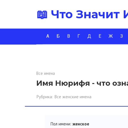
Перейти
📖 Что Значит
к
контенту
А
Б
В
Г
Д
Е
Ж
З
Все имена
Имя Нюрифя - что озн
Рубрика:
Все женские имена
Пол имени:
женское