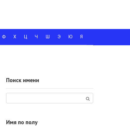
Ф
Х
Ц
Ч
Ш
Э
Ю
Я
Поиск имени
Поиск:
Имя по полу