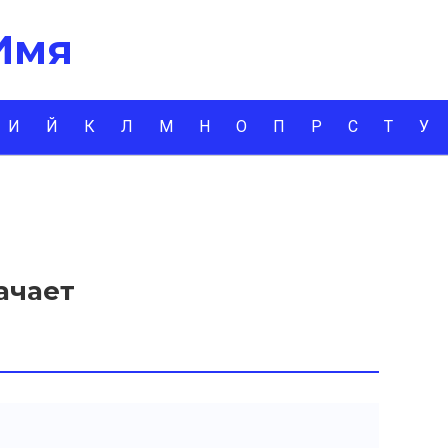
 Имя
И
Й
К
Л
М
Н
О
П
Р
С
Т
У
ачает