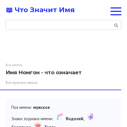
Перейти
📖 Что Значит Имя
к
контенту
Поиск:
Все имена
Имя Номгон - что означает
Все мужские имена
Пол имени:
мужское
Знаки зодиака имени:
Водолей,