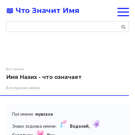
Перейти
📖 Что Значит Имя
к
контенту
Поиск:
Все имена
Имя Назих - что означает
Все мужские имена
Пол имени:
мужское
Знаки зодиака имени:
Водолей,