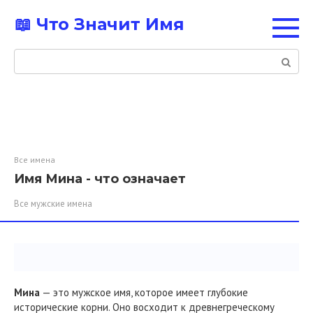
Перейти
📖 Что Значит Имя
к
контенту
Поиск:
Все имена
Имя Мина - что означает
Все мужские имена
Мина
— это мужское имя, которое имеет глубокие
исторические корни. Оно восходит к древнегреческому