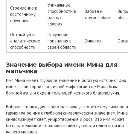
Уникальные
Стремление к
способности в
Забота и
Выполн
постоянному
разных
дружелюбие
обязате
обучению
сферах
Острый ум и
Получение
аналитические
признания в
Эмпатия
Организ
способности
своей области
Значение выбора имени Мина для
мальчика
Имя Мина имеет глубокое значение и богатую историю. Оно
имеет свои корни в античной мифологии, где Мина была
богиней луны и охранительницей женского благополучия.
Выбрав это имя для своего мальчика, вы даёте ему сильное и
гармоничное имя с глубоким символическим значением. Мина
символизирует свет, умиротворение и рост. Это имя может
быть надежным и вдохновляющим путеводителем в жизни
вашего малыша.