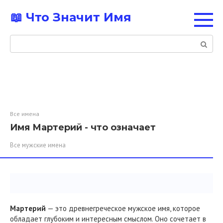
Перейти
📖 Что Значит Имя
к
контенту
Поиск:
Все имена
Имя Мартерий - что означает
Все мужские имена
Мартерий
— это древнегреческое мужское имя, которое
обладает глубоким и интересным смыслом. Оно сочетает в