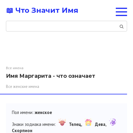
Перейти
📖 Что Значит Имя
к
контенту
Поиск:
Все имена
Имя Маргарита - что означает
Все женские имена
Пол имени:
женское
Знаки зодиака имени:
Телец,
Дева,
Скорпион