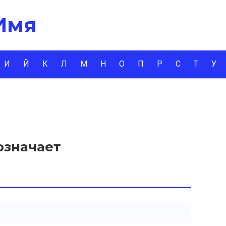
 Имя
И
Й
К
Л
М
Н
О
П
Р
С
Т
У
означает