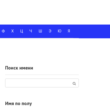
Ф
Х
Ц
Ч
Ш
Э
Ю
Я
Поиск имени
Поиск:
Имя по полу