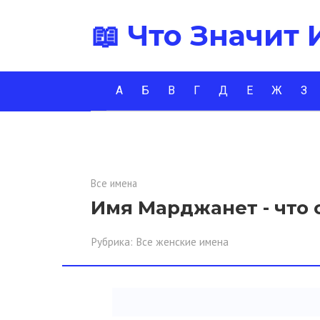
Перейти
📖 Что Значит
к
контенту
А
Б
В
Г
Д
Е
Ж
З
Все имена
Имя Марджанет - что 
Рубрика:
Все женские имена