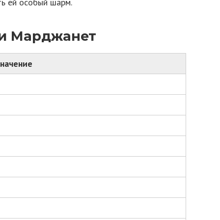
ть ей особый шарм.
и Марджанет
значение