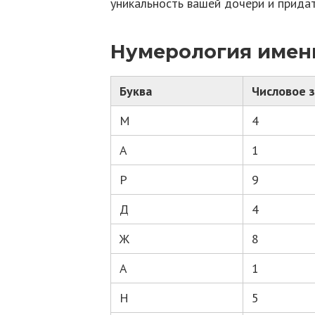
уникальность вашей дочери и прида
Нумерология имен
Буква
Числовое 
М
4
А
1
Р
9
Д
4
Ж
8
А
1
Н
5