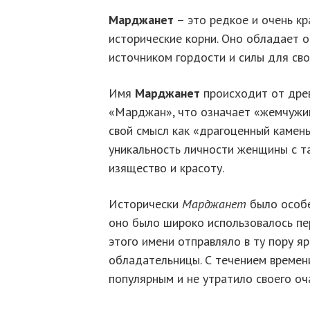
Марджанет
– это редкое и очень кр
исторические корни. Оно обладает 
источником гордости и силы для св
Имя
Марджанет
происходит от древ
«Марджан», что означает «жемчужин
свой смысл как «драгоценный камень
уникальность личности женщины с т
изящество и красоту.
Исторически
Марджанет
было особе
оно было широко использовалось пе
этого имени отправляло в ту пору я
обладательницы. С течением време
популярным и не утратило своего оч