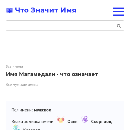
Перейти
📖 Что Значит Имя
к
контенту
Поиск:
Все имена
Имя Магамедали - что означает
Все мужские имена
Пол имени:
мужское
Знаки зодиака имени:
Овен,
Скорпион,