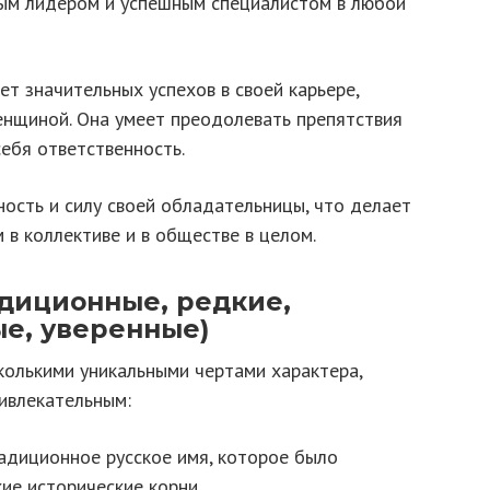
ным лидером и успешным специалистом в любой
т значительных успехов в своей карьере,
енщиной. Она умеет преодолевать препятствия
себя ответственность.
ость и силу своей обладательницы, что делает
в коллективе и в обществе в целом.
адиционные, редкие,
ые, уверенные)
олькими уникальными чертами характера,
ивлекательным:
диционное русское имя, которое было
ие исторические корни.