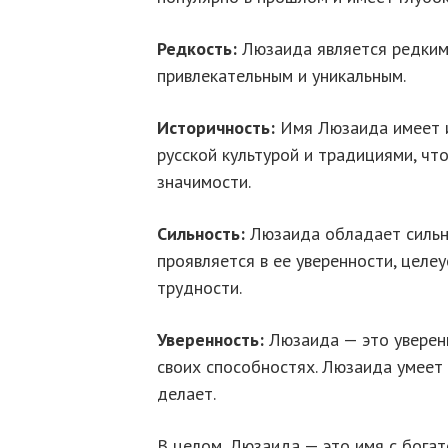
Редкость:
Люзаида является редким 
привлекательным и уникальным.
Историчность:
Имя Люзаида имеет и
русской культурой и традициями, чт
значимости.
Сильность:
Люзаида обладает сильн
проявляется в ее уверенности, целе
трудности.
Уверенность:
Люзаида — это уверенн
своих способностях. Люзаида умеет 
делает.
В целом, Люзаида — это имя с богат