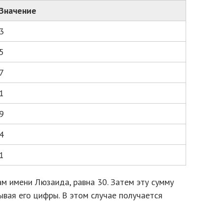
Значение
3
5
7
1
9
4
1
м имени Люзаида, равна 30. Затем эту сумму
ывая его цифры. В этом случае получается