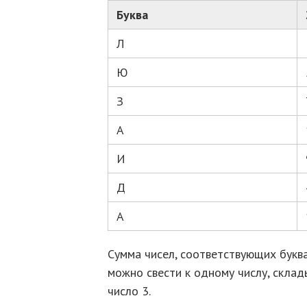
Буква
Л
Ю
З
А
И
Д
А
Сумма чисел, соответствующих буква
можно свести к одному числу, склад
число 3.