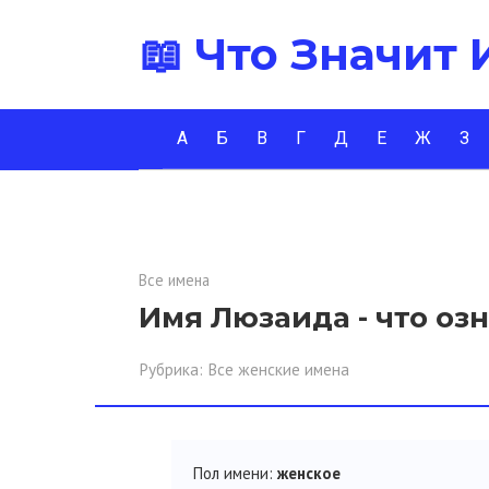
Перейти
📖 Что Значит
к
контенту
А
Б
В
Г
Д
Е
Ж
З
Все имена
Имя Люзаида - что оз
Рубрика:
Все женские имена
Пол имени:
женское