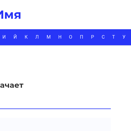
 Имя
И
Й
К
Л
М
Н
О
П
Р
С
Т
У
начает