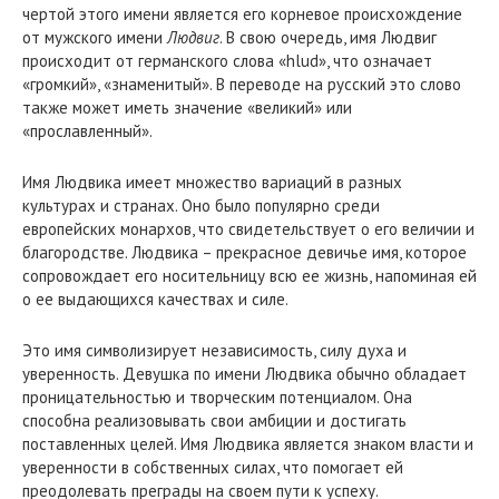
чертой этого имени является его корневое происхождение
от мужского имени
Людвиг
. В свою очередь, имя Людвиг
происходит от германского слова «hlud», что означает
«громкий», «знаменитый». В переводе на русский это слово
также может иметь значение «великий» или
«прославленный».
Имя Людвика имеет множество вариаций в разных
культурах и странах. Оно было популярно среди
европейских монархов, что свидетельствует о его величии и
благородстве. Людвика – прекрасное девичье имя, которое
сопровождает его носительницу всю ее жизнь, напоминая ей
о ее выдающихся качествах и силе.
Это имя символизирует независимость, силу духа и
уверенность. Девушка по имени Людвика обычно обладает
проницательностью и творческим потенциалом. Она
способна реализовывать свои амбиции и достигать
поставленных целей. Имя Людвика является знаком власти и
уверенности в собственных силах, что помогает ей
преодолевать преграды на своем пути к успеху.