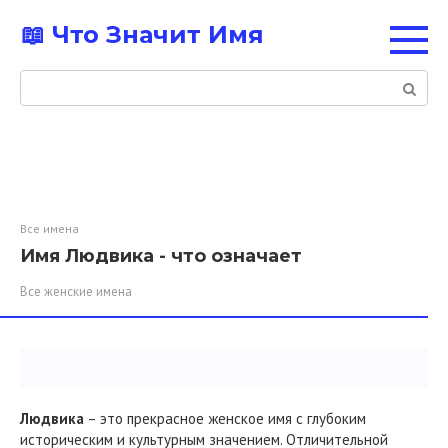
Перейти
📖 Что Значит Имя
к
контенту
Поиск:
Все имена
Имя Людвика - что означает
Все женские имена
Людвика
– это прекрасное женское имя с глубоким
историческим и культурным значением. Отличительной