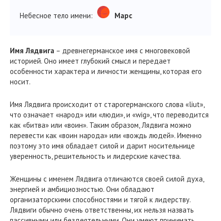
Небесное тело имени:
Марс
Имя Лядвига
– древнегерманское имя с многовековой
историей. Оно имеет глубокий смысл и передает
особенности характера и личности женщины, которая его
носит.
Имя Лядвига происходит от старогерманского слова «liut»,
что означает «народ» или «люди», и «wig», что переводится
как «битва» или «воин». Таким образом, Лядвига можно
перевести как «воин народа» или «вождь людей». Именно
поэтому это имя обладает силой и дарит носительнице
уверенность, решительность и лидерские качества.
Женщины с именем Лядвига отличаются своей силой духа,
энергией и амбициозностью. Они обладают
организаторскими способностями и тягой к лидерству.
Лядвиги обычно очень ответственны, их нельзя назвать
пассивными или бездеятельными. Они умеют принимать