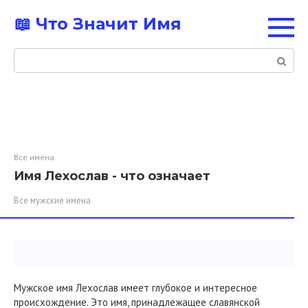
Перейти
📖 Что Значит Имя
к
контенту
Поиск:
Все имена
Имя Лехослав - что означает
Все мужские имена
Мужское имя Лехослав имеет глубокое и интересное
происхождение. Это имя, принадлежащее славянской