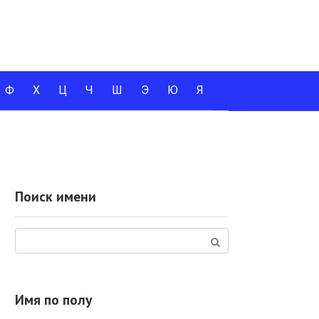
Ф
Х
Ц
Ч
Ш
Э
Ю
Я
Поиск имени
Поиск:
Имя по полу