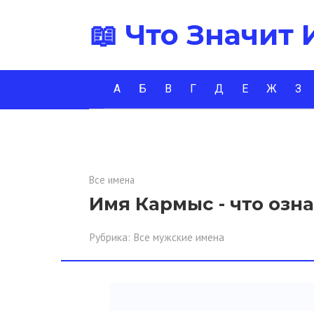
Перейти
📖 Что Значит
к
контенту
А
Б
В
Г
Д
Е
Ж
З
Все имена
Имя Кармыс - что озн
Рубрика:
Все мужские имена