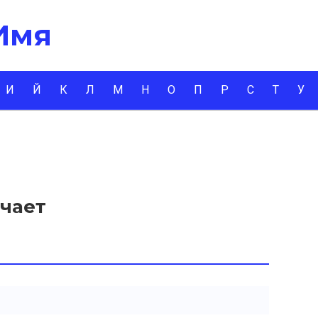
 Имя
И
Й
К
Л
М
Н
О
П
Р
С
Т
У
ачает