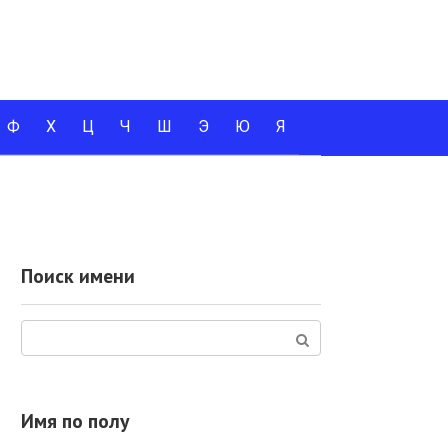
Ф
Х
Ц
Ч
Ш
Э
Ю
Я
Поиск имени
Поиск:
Имя по полу