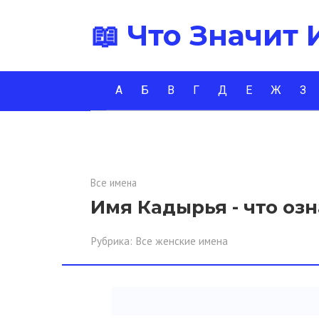
Перейти
📖 Что Значит
к
контенту
А
Б
В
Г
Д
Е
Ж
З
Все имена
Имя Кадырья - что оз
Рубрика:
Все женские имена