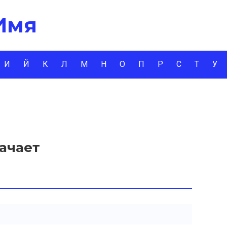
 Имя
И
Й
К
Л
М
Н
О
П
Р
С
Т
У
начает