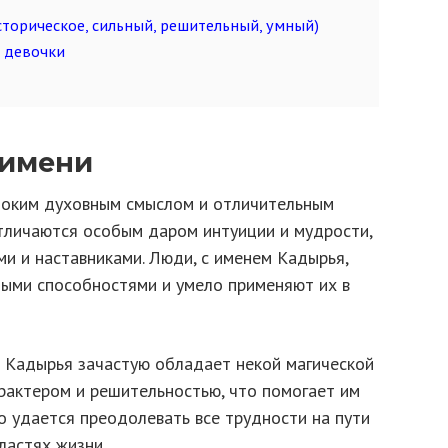
сторическое, сильный, решительный, умный)
 девочки
 имени
боким духовным смыслом и отличительным
 отличаются особым даром интуиции и мудрости,
и и наставниками. Люди, с именем Кадырья,
ыми способностями и умело применяют их в
м Кадырья зачастую обладает некой магической
рактером и решительностью, что помогает им
о удается преодолевать все трудности на пути
ластях жизни.