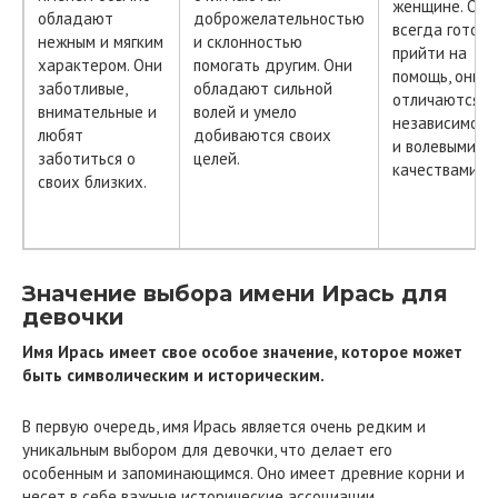
женщине. Они
обладают
доброжелательностью
всегда готовы
нежным и мягким
и склонностью
прийти на
характером. Они
помогать другим. Они
помощь, они
заботливые,
обладают сильной
отличаются
внимательные и
волей и умело
независимос
любят
добиваются своих
и волевыми
заботиться о
целей.
качествами.
своих близких.
Значение выбора имени Ирась для
девочки
Имя Ирась имеет свое особое значение, которое может
быть символическим и историческим.
В первую очередь, имя Ирась является очень редким и
уникальным выбором для девочки, что делает его
особенным и запоминающимся. Оно имеет древние корни и
несет в себе важные исторические ассоциации.