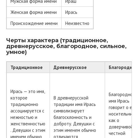
Мужская форма имени
Ираш
Женская форма имени
Ирась
Происхождение имени
Неизвестно
Черты характера (традиционное,
древнерусское, благородное, сильное,
умное)
Традиционное
Древнерусское
Благородное
Ирась — это имя,
Благородное
которое
В древнерусской
имя Ирась
традиционно
традиции имя Ирась
говорит о его
ассоциируется с
символизирует
носительнице
нежностью и
благосклонность и
как о
женственностью
доброту. Девушки с
доверчивой и
. Девушки с этим
этим именем обычно
честной
именем обычно
отличаются