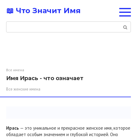
Перейти
📖 Что Значит Имя
к
контенту
Поиск:
Все имена
Имя Ирась - что означает
Все женские имена
Ирась
— это уникальное и прекрасное женское имя, которое
обладает особым значением и глубокой историей. Оно