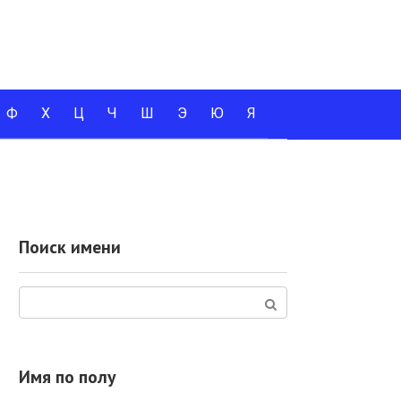
Ф
Х
Ц
Ч
Ш
Э
Ю
Я
Поиск имени
Поиск:
Имя по полу