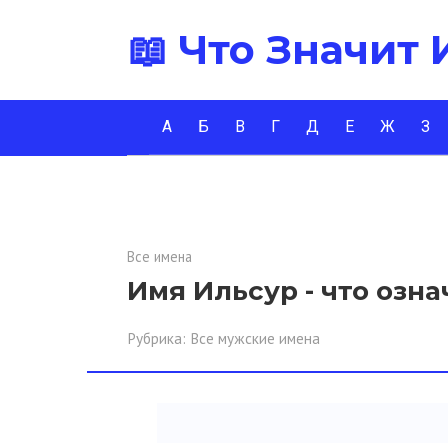
Перейти
📖 Что Значит
к
контенту
А
Б
В
Г
Д
Е
Ж
З
Все имена
Имя Ильсур - что озна
Рубрика:
Все мужские имена