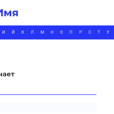
 Имя
И
Й
К
Л
М
Н
О
П
Р
С
Т
У
чает