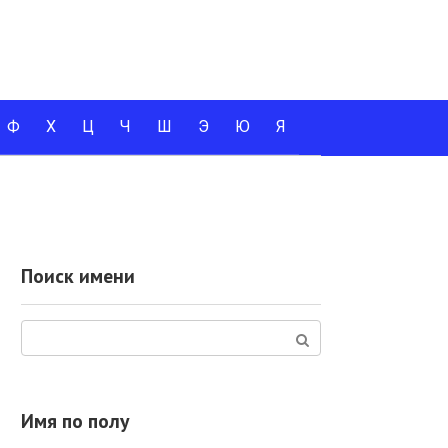
Ф
Х
Ц
Ч
Ш
Э
Ю
Я
Поиск имени
Поиск:
Имя по полу