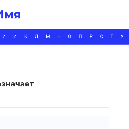
 Имя
И
Й
К
Л
М
Н
О
П
Р
С
Т
У
означает