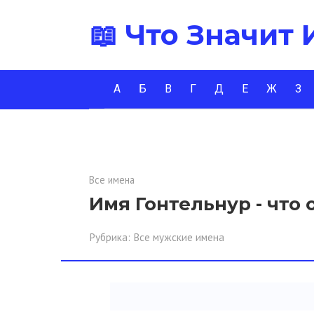
Перейти
📖 Что Значит
к
контенту
А
Б
В
Г
Д
Е
Ж
З
Все имена
Имя Гонтельнур - что 
Рубрика:
Все мужские имена