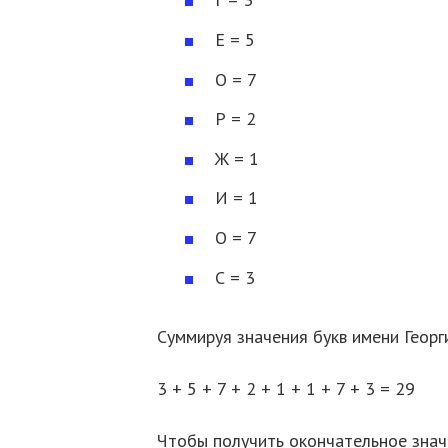
Е = 5
О = 7
Р = 2
Ж = 1
И = 1
О = 7
С = 3
Суммируя значения букв имени Георг
3 + 5 + 7 + 2 + 1 + 1 + 7 + 3 = 29
Чтобы получить окончательное знач