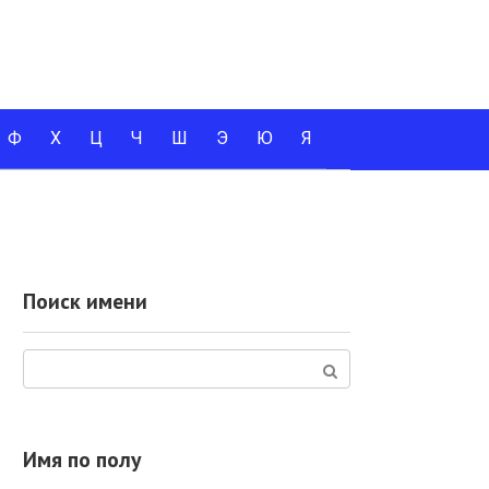
Ф
Х
Ц
Ч
Ш
Э
Ю
Я
Поиск имени
Поиск:
Имя по полу