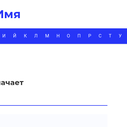
 Имя
И
Й
К
Л
М
Н
О
П
Р
С
Т
У
начает