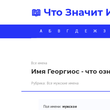
Перейти
📖 Что Значит
к
контенту
А
Б
В
Г
Д
Е
Ж
З
Все имена
Имя Георгиос - что оз
Рубрика:
Все мужские имена
Пол имени:
мужское