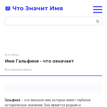
Перейти
📖 Что Значит Имя
к
контенту
Поиск:
Все имена
Имя Гальфиня - что означает
Все женские имена
Гальфиня
– это женское имя, которое имеет глубокое
историческое значение. Оно является редким и