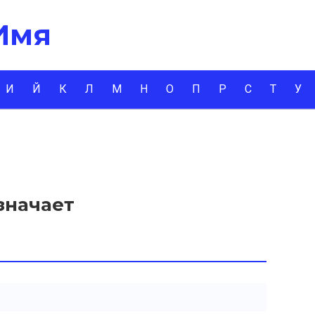
 Имя
И
Й
К
Л
М
Н
О
П
Р
С
Т
У
значает