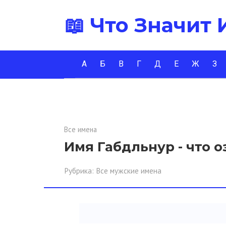
Перейти
📖 Что Значит
к
контенту
А
Б
В
Г
Д
Е
Ж
З
Все имена
Имя Габдльнур - что о
Рубрика:
Все мужские имена