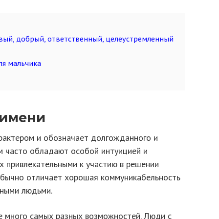
ивый, добрый, ответственный, целеустремленный
ля мальчика
 имени
рактером и обозначает долгожданного и
м часто обладают особой интуицией и
х привлекательными к участию в решении
обычно отличает хорошая коммуникабельность
зными людьми.
бе много самых разных возможностей. Люди с