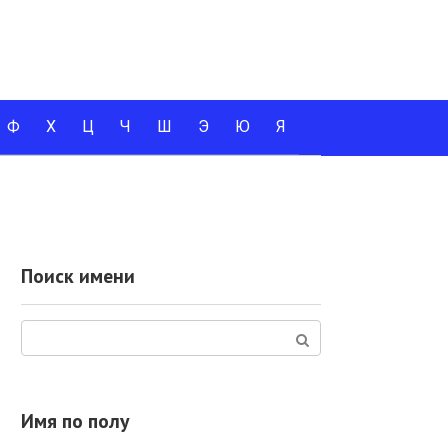
Ф
Х
Ц
Ч
Ш
Э
Ю
Я
Поиск имени
Поиск:
Имя по полу