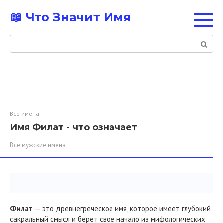
Перейти
📖 Что Значит Имя
к
контенту
Поиск:
Все имена
Имя Филат - что означает
Все мужские имена
Филат
— это древнегреческое имя, которое имеет глубокий
сакральный смысл и берет свое начало из мифологических