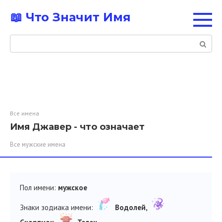
Перейти
📖 Что Значит Имя
к
контенту
Поиск:
Все имена
Имя Джавер - что означает
Все мужские имена
Пол имени:
мужское
Знаки зодиака имени:
Водолей,