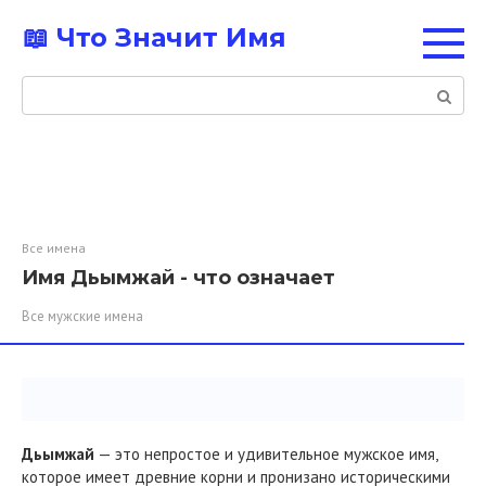
Перейти
📖 Что Значит Имя
к
контенту
Поиск:
Все имена
Имя Дьымжай - что означает
Все мужские имена
Дьымжай
— это непростое и удивительное мужское имя,
которое имеет древние корни и пронизано историческими