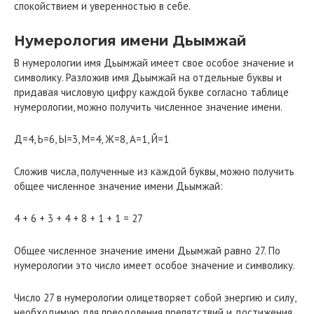
спокойствием и уверенностью в себе.
Нумерология имени Дьымжай
В нумерологии имя Дьымжай имеет свое особое значение и
символику. Разложив имя Дьымжай на отдельные буквы и
придавая числовую цифру каждой букве согласно таблице
нумерологии, можно получить численное значение имени.
Д=4, Ь=6, Ы=3, М=4, Ж=8, А=1, Й=1
Сложив числа, полученные из каждой буквы, можно получить
общее численное значение имени Дьымжай:
4 + 6 + 3 + 4 + 8 + 1 + 1 = 27
Общее численное значение имени Дьымжай равно 27. По
нумерологии это число имеет особое значение и символику.
Число 27 в нумерологии олицетворяет собой энергию и силу,
необходимую для преодоления препятствий и достижения