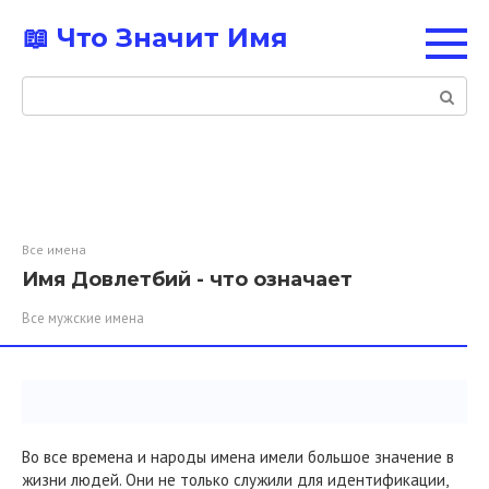
Перейти
📖 Что Значит Имя
к
контенту
Поиск:
Все имена
Имя Довлетбий - что означает
Все мужские имена
Во все времена и народы имена имели большое значение в
жизни людей. Они не только служили для идентификации,