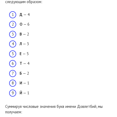
следующим образом:
Д
— 4
О
— 6
В
— 2
Л
— 3
Е
— 5
Т
— 4
Б
— 2
И
— 1
Й
— 1
Суммируя числовые значения букв имени Довлетбий, мы
получаем: