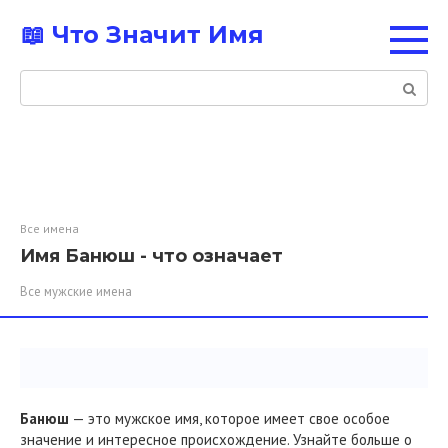
Перейти
📖 Что Значит Имя
к
контенту
Поиск:
Все имена
Имя Банюш - что означает
Все мужские имена
Банюш
— это мужское имя, которое имеет свое особое
значение и интересное происхождение. Узнайте больше о