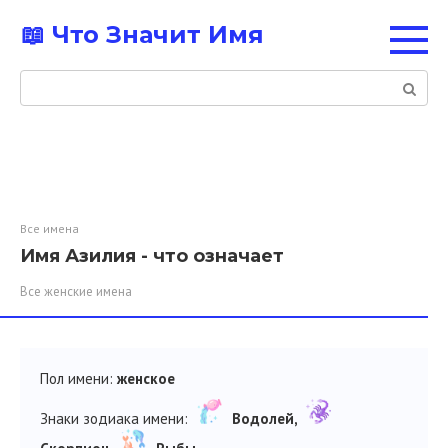
Перейти
📖 Что Значит Имя
к
контенту
Поиск:
Все имена
Имя Азилия - что означает
Все женские имена
Пол имени:
женское
Знаки зодиака имени:
Водолей,