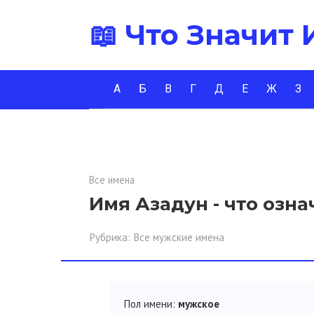
Перейти
📖 Что Значит
к
контенту
А
Б
В
Г
Д
Е
Ж
З
Все имена
Имя Азадун - что озна
Рубрика:
Все мужские имена
Пол имени:
мужское