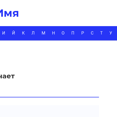
 Имя
И
Й
К
Л
М
Н
О
П
Р
С
Т
У
чает