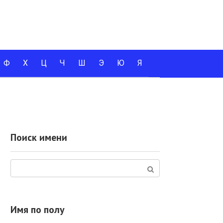
Ф
Х
Ц
Ч
Ш
Э
Ю
Я
Поиск имени
Поиск:
Имя по полу