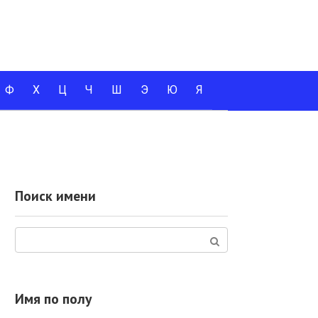
Ф
Х
Ц
Ч
Ш
Э
Ю
Я
Поиск имени
Поиск:
Имя по полу