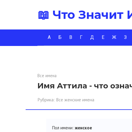
Перейти
📖 Что Значит
к
контенту
А
Б
В
Г
Д
Е
Ж
З
Все имена
Имя Аттила - что озна
Рубрика:
Все женские имена
Пол имени:
женское