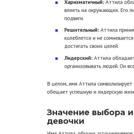
Харизматичный:
Аттила обла
влиять на окружающих. Его л
подвиги.
Решительный:
Аттила приним
колеблется и не сомневается 
достигать своих целей.
Лидерский:
Аттила обладает
организовывать людей. Он вс
В целом, имя Аттила символизирует 
обещает успешную и лидерскую жизн
Значение выбора и
девочки
Имя Аттила, обычно ассоциируемое с