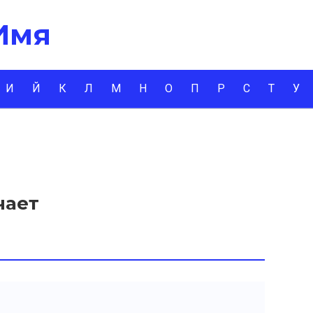
 Имя
И
Й
К
Л
М
Н
О
П
Р
С
Т
У
чает